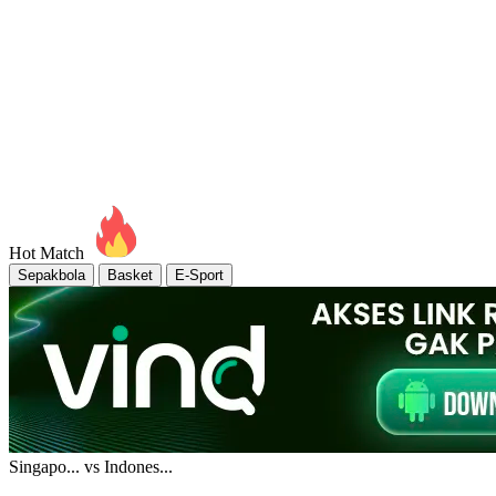
Hot Match
Sepakbola
Basket
E-Sport
Singapo... vs Indones...