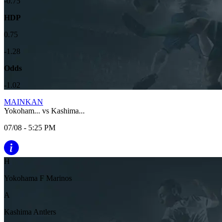
-0.75
HDP
0.75
-1.28
Odds
-1.02
MAINKAN
Yokoham... vs Kashima...
07/08 - 5:25 PM
H
Yokohama F Marinos
A
Kashima Antlers