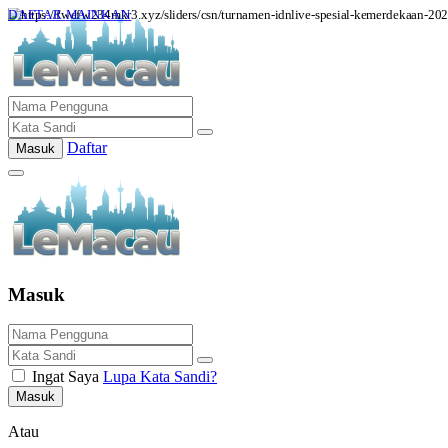
DAFTAR
DAFTAR
DAFTAR
DAFTAR
DAFTAR
DAFTAR
DAFTAR
DAFTAR
DAFTAR
DAFTAR
DAFTAR
DAFTAR
DAFTAR
DAFTAR
DAFTAR
DAFTAR
DAFTAR
DAFTAR
DAFTAR
DAFTAR
DAFTAR
DAFTAR
DAFTAR
DAFTAR
DAFTAR
DAFTAR
DAFTAR
DAFTAR
DAFTAR
DAFTAR
DAFTAR
DAFTAR
DAFTAR
MAINKAN
MAINKAN
MAINKAN
MAINKAN
MAINKAN
MAINKAN
MAINKAN
MAINKAN
MAINKAN
MAINKAN
MAINKAN
MAINKAN
MAINKAN
MAINKAN
MAINKAN
MAINKAN
MAINKAN
MAINKAN
MAINKAN
MAINKAN
MAINKAN
MAINKAN
MAINKAN
MAINKAN
MAINKAN
MAINKAN
MAINKAN
MAINKAN
MAINKAN
MAINKAN
MAINKAN
MAINKAN
MAINKAN
Daftar
Masuk
Masuk
Ingat Saya
Lupa Kata Sandi?
Masuk
Atau