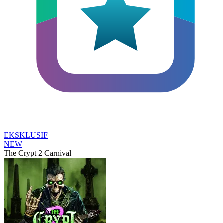
EKSKLUSIF
NEW
The Crypt 2 Carnival