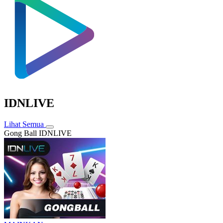
IDNLIVE
Lihat Semua
Gong Ball IDNLIVE