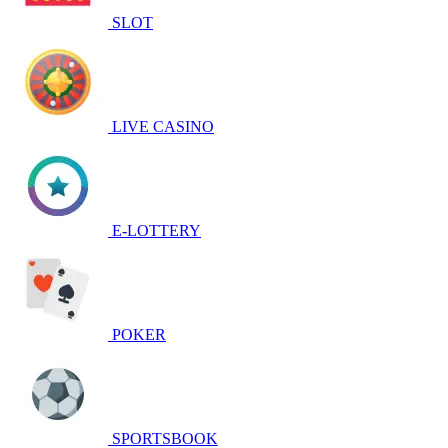
SLOT
LIVE CASINO
E-LOTTERY
POKER
SPORTSBOOK