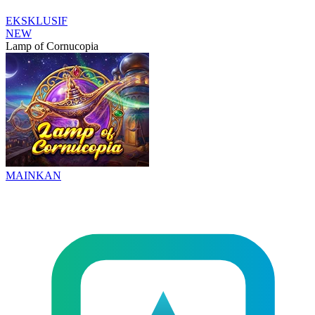
EKSKLUSIF
NEW
Lamp of Cornucopia
MAINKAN