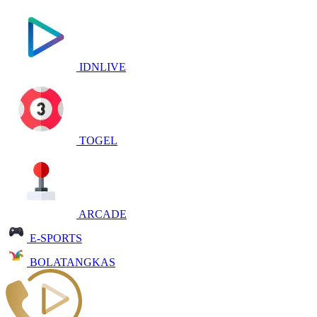
IDNLIVE
TOGEL
ARCADE
E-SPORTS
BOLATANGKAS