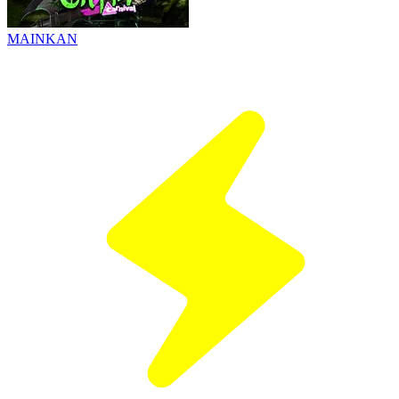
MAINKAN