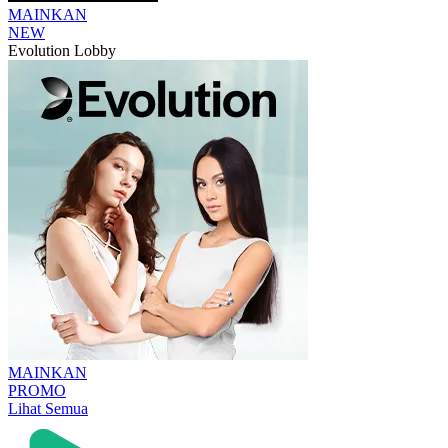
MAINKAN
NEW
Evolution Lobby
MAINKAN
PROMO
Lihat Semua