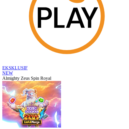
EKSKLUSIF
NEW
Almighty Zeus Spin Royal