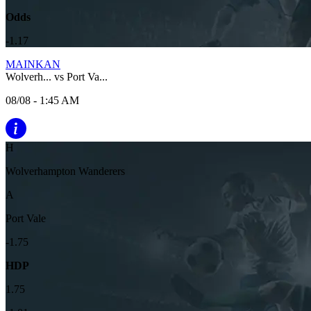
Odds
-1.17
MAINKAN
Wolverh... vs Port Va...
08/08 - 1:45 AM
H
Wolverhampton Wanderers
A
Port Vale
-1.75
HDP
1.75