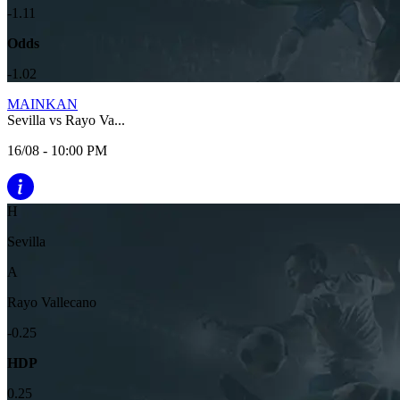
-1.11
Odds
-1.02
MAINKAN
Sevilla vs Rayo Va...
16/08 - 10:00 PM
H
Sevilla
A
Rayo Vallecano
-0.25
HDP
0.25