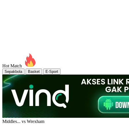
Hot Match
Sepakbola
Basket
E-Sport
Middles... vs Wrexham